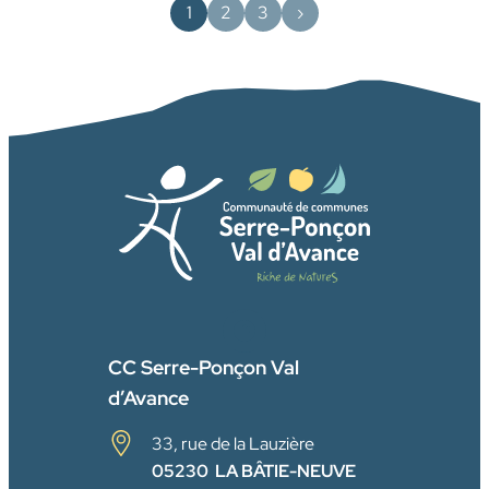
1
2
3
›
FACEBOOK
CC Serre-Ponçon Val
d’Avance
33, rue de la Lauzière
05230 LA BÂTIE-NEUVE