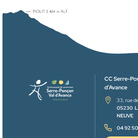
CC Serre-Po
d’Avance
33, rue de
05230 L
FACEBOOK
NEUVE
04 92 50