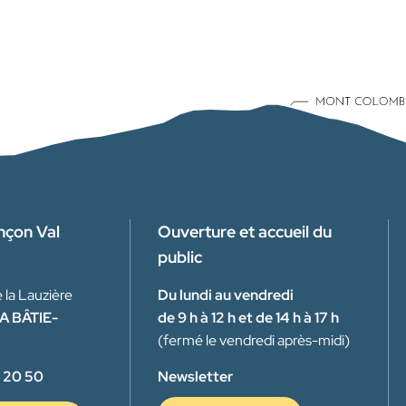
nçon Val
Ouverture et accueil du
public
 la Lauzière
Du lundi au vendredi
A BÂTIE-
de 9 h à 12 h et de 14 h à 17 h
(fermé le vendredi après-midi)
 20 50
Newsletter