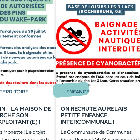
TERRITOIRE
ENFANCE
N – LA MAISON DE
ON RECRUTE AU RELAIS
ERCHE SON
PETITE ENFANCE
XPLOITANT(E) !
INTERCOMMUNAL !
 Monette ! Le projet
La Communauté de Communes
 Pays au carrefour de la
Serre-Ponçon Val d’Avance recrute !