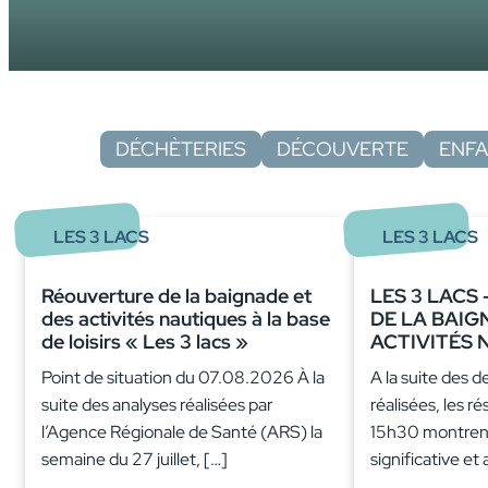
DÉCHÈTERIES
DÉCOUVERTE
ENF
LES 3 LACS
LES 3 LACS
Réouverture de la baignade et
LES 3 LACS
des activités nautiques à la base
DE LA BAIG
de loisirs « Les 3 lacs »
ACTIVITÉS 
Point de situation du 07.08.2026 À la
A la suite des d
suite des analyses réalisées par
réalisées, les ré
l’Agence Régionale de Santé (ARS) la
15h30 montrent
semaine du 27 juillet, […]
significative et