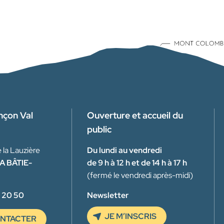
nçon Val
Ouverture et accueil du
public
 la Lauzière
Du lundi au vendredi
A BÂTIE-
de 9 h à 12 h et de 14 h à 17 h
(fermé le vendredi après-midi)
 20 50
Newsletter
JE M’INSCRIS
NTACTER