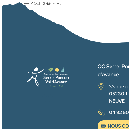
CC Serre-Po
d’Avance
33, rue de
05230 L
FACEBOOK
NEUVE
04 92 50
NOUS CO