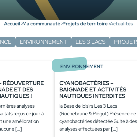
Accueil
Ma communauté
Projets de territoire
Actualités
ANCE
ENVIRONNEMENT
LES 3 LACS
PROJETS
ENVIRONNEMENT
 – RÉOUVERTURE
CYANOBACTÉRIES –
NADE ET DES
BAIGNADE ET ACTIVITÉS
NAUTIQUES !
NAUTIQUES INTERDITES
ernières analyses
la Base de loisirs Les 3 Lacs
sultats reçus ce jour à
(Rochebrune & Piégut) Présence de
 une amélioration
cyanobactéries détectée Suite à des
 aucune […]
analyses effectuées par […]