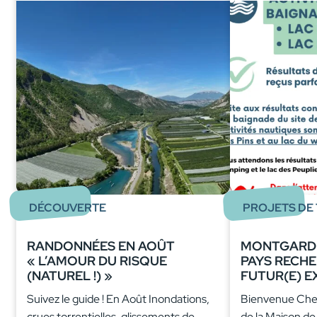
DÉCOUVERTE
PROJETS DE 
RANDONNÉES EN AOÛT
MONTGARDI
« L’AMOUR DU RISQUE
PAYS RECH
(NATUREL !) »
FUTUR(E) E
Suivez le guide ! En Août Inondations,
Bienvenue Chez
crues torrentielles, glissements de
de la Maison de