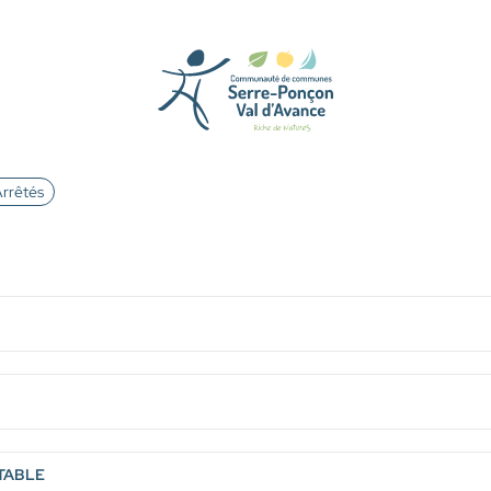
rrêtés
OTABLE