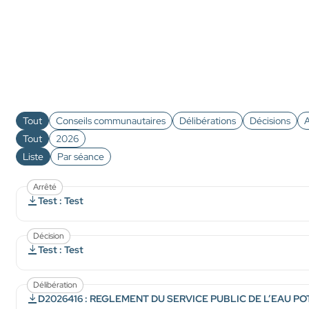
Tout
Conseils communautaires
Délibérations
Décisions
A
Tout
2026
Liste
Par séance
Arrêté
Test : Test
Décision
Test : Test
Délibération
D2026416 : REGLEMENT DU SERVICE PUBLIC DE L’EAU P