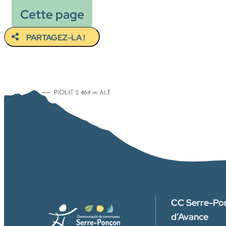
Cette page
vous a plu ?
PARTAGEZ-LA !
CC Serre-Po
d’Avance