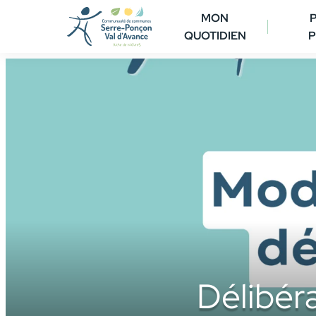
Aller
MON
au
QUOTIDIEN
P
contenu
Délibér