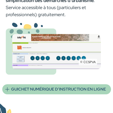
simplification des démarches d’urbanisme.
Service accessible à tous (particuliers et
professionnels) gratuitement.
CCSPVA
GéoMas, carte interactive
Plan Local d’Urbanisme des communes
GUICHET NUMÉRIQUE D’INSTRUCTION EN LIGNE