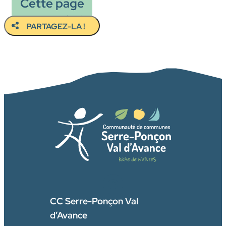
Cette page
vous a plu ?
PARTAGEZ-LA !
FACEBOOK
CC Serre-Ponçon Val
d’Avance