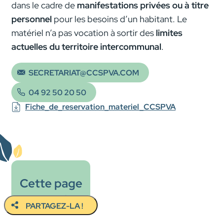
dans le cadre de
manifestations privées ou à titre
personnel
pour les besoins d’un habitant. Le
matériel n’a pas vocation à sortir des
limites
actuelles du territoire intercommunal
.
SECRETARIAT@CCSPVA.COM
04 92 50 20 50
Fiche_de_reservation_materiel_CCSPVA
Cette page
vous a plu ?
PARTAGEZ-LA !