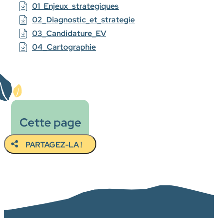
01_Enjeux_strategiques
02_Diagnostic_et_strategie
03_Candidature_EV
04_Cartographie
Cette page
vous a plu ?
PARTAGEZ-LA !