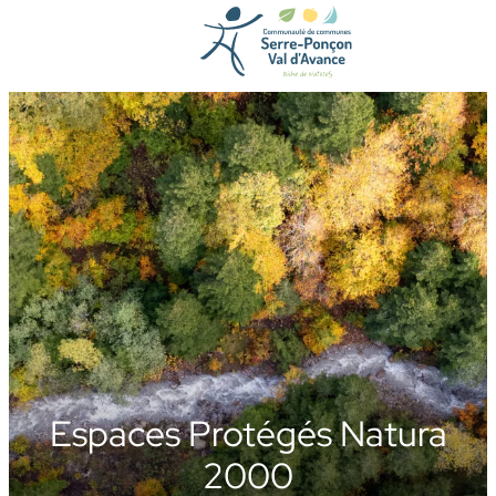
Aller
au
contenu
Espaces Protégés Natura
2000