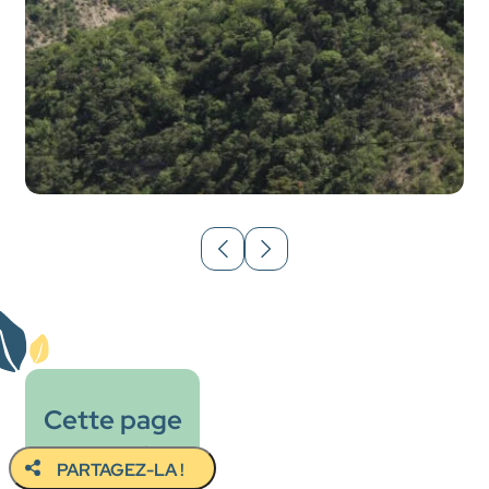
Cette page
vous a plu ?
PARTAGEZ-LA !