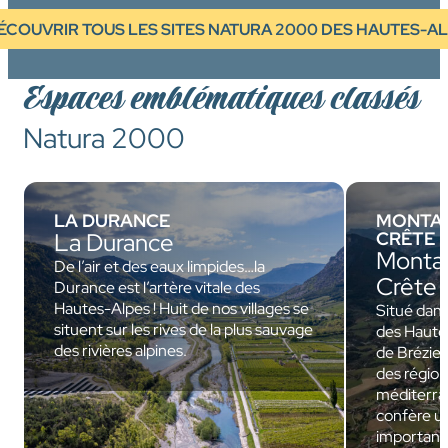
ÉCOUVRIR TOUS LES SITES NATURA 2000 DES HAUTES-A
Espaces emblématiques classés
Natura 2000
LA DURANCE
MONTAG
La Durance
CRÊTE D
Monta
De l’air et des eaux limpides…la
Crête 
Durance est l’artère vitale des
Hautes-Alpes ! Huit de nos villages se
Situé dan
situent sur les rives de la plus sauvage
des Haute
des rivières alpines.
de Bréziers
des régio
méditerran
confère un
importante