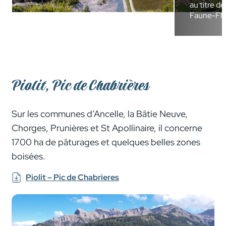
au titre de
Faune-Flo
Piolit, Pic de Chabrières
Sur les communes d’Ancelle, la Bâtie Neuve,
Chorges, Prunières et St Apollinaire, il concerne
1700 ha de pâturages et quelques belles zones
boisées.
Piolit – Pic de Chabrieres