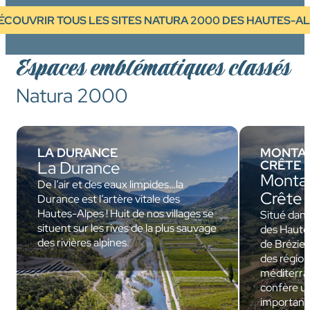
ÉCOUVRIR TOUS LES SITES NATURA 2000 DES HAUTES-A
Espaces emblématiques classés
Natura 2000
LA DURANCE
MONTAG
La Durance
CRÊTE D
Monta
De l’air et des eaux limpides…la
Crête 
Durance est l’artère vitale des
Hautes-Alpes ! Huit de nos villages se
Situé dan
situent sur les rives de la plus sauvage
des Haute
des rivières alpines.
de Bréziers
des régio
méditerran
confère un
importante