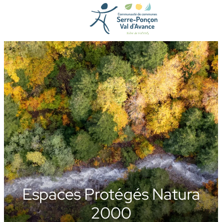
Aller
au
contenu
Espaces Protégés Natura
2000