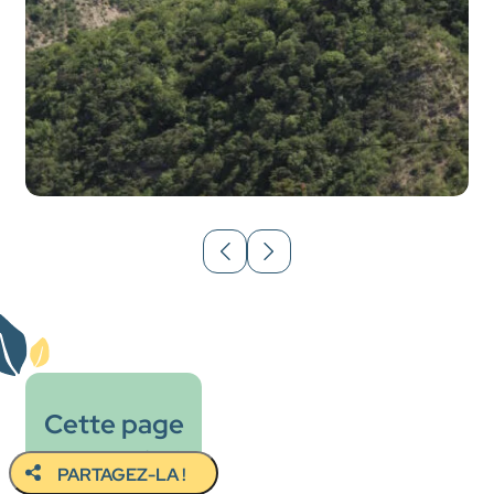
Cette page
vous a plu ?
PARTAGEZ-LA !