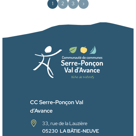
1
2
3
›
FACEBOOK
CC Serre-Ponçon Val
d’Avance
33, rue de la Lauzière
05230 LA BÂTIE-NEUVE