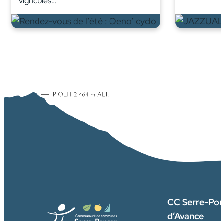
vignobles…
CC Serre-Po
d’Avance