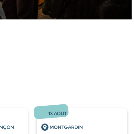
13
AOÛT
ONÇON
MONTGARDIN