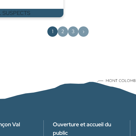
1
2
3
›
nçon Val
Ouverture et accueil du
public