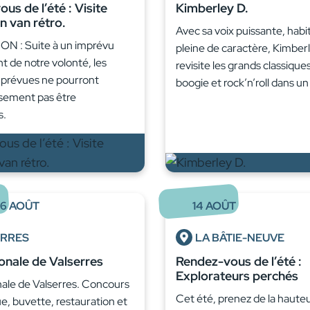
us de l’été : Visite
Kimberley D.
n van rétro.
Avec sa voix puissante, habi
N : Suite à un imprévu
pleine de caractère, Kimber
 de notre volonté, les
revisite les grands classique
 prévues ne pourront
boogie et rock’n’roll dans u
sement pas être
s.
16
AOÛT
14
AOÛT
ERRES
LA BÂTIE-NEUVE
onale de Valserres
Rendez-vous de l’été :
Explorateurs perchés
nale de Valserres. Concours
Cet été, prenez de la hauteu
, buvette, restauration et