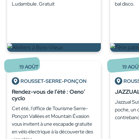
Ludambule. Gratuit
bal disco.
19
AOÛT
19
AOÛ
ROUSSET-SERRE-PONÇON
ROUS
Rendez-vous de l’été : Oeno’
JAZZUA
cyclo
Jazzual Su
Cet été, l’office de Tourisme Serre-
poche, un 
Ponçon Vallées et Mountain Évasion
contreban
vous invitent à une escapade gratuite
en vélo électrique à la découverte des