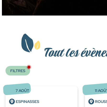
Tout les évène
FILTRES
7
AOÛT
11
AOÛ
ESPINASSES
ROUS