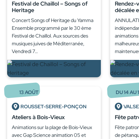
Festival de Chaillol – Songs of
Rendez-vo
Heritage
décalée e
Concert Songs of Heritage du Yamma
ANNULATIO
Ensemble programmé par le 30 ème
indépendant
Festival de Chaillol. Aux sources des
animations
musiques juives de Méditerranée,
malheureu
Vendredi 7…
maintenue
13
AOÛT
DU
14
AU
ROUSSET-SERRE-PONÇON
VALS
Ateliers à Bois-Vieux
Fête patr
Animations sur la plage de Bois-Vieux
Fête patro
avec Gap Science animation 05 et
de pétanque