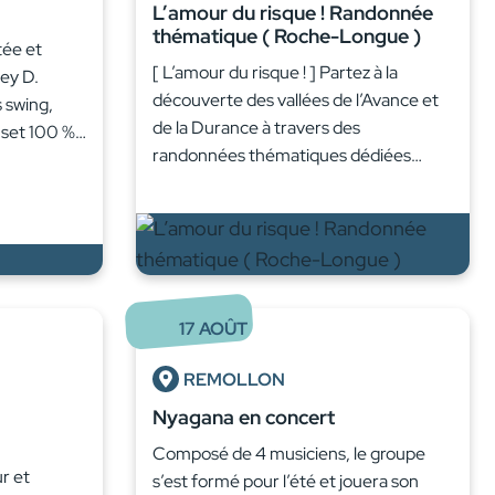
L’amour du risque ! Randonnée
thématique ( Roche-Longue )
tée et
[ L’amour du risque ! ] Partez à la
ley D.
découverte des vallées de l’Avance et
s swing,
de la Durance à travers des
n set 100 %…
randonnées thématiques dédiées…
17
AOÛT
REMOLLON
Nyagana en concert
Composé de 4 musiciens, le groupe
r et
s’est formé pour l’été et jouera son