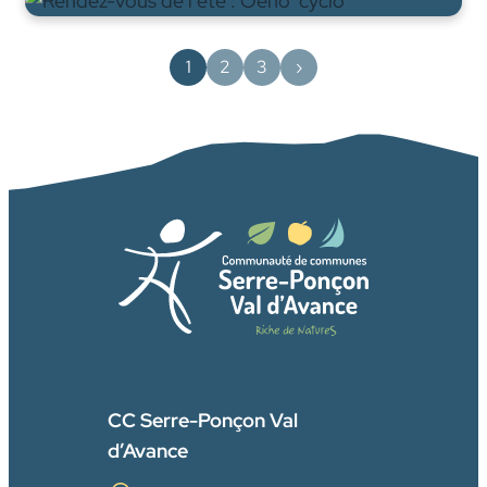
1
2
3
›
FACEBOOK
CC Serre-Ponçon Val
d’Avance