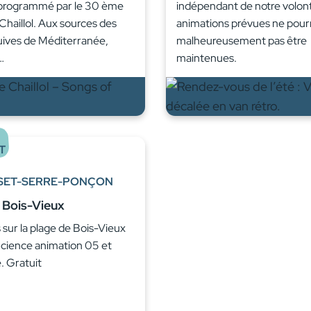
programmé par le 30 ème
indépendant de notre volont
 Chaillol. Aux sources des
animations prévues ne pour
uives de Méditerranée,
malheureusement pas être
…
maintenues.
T
SET-SERRE-PONÇON
à Bois-Vieux
sur la plage de Bois-Vieux
cience animation 05 et
 Gratuit