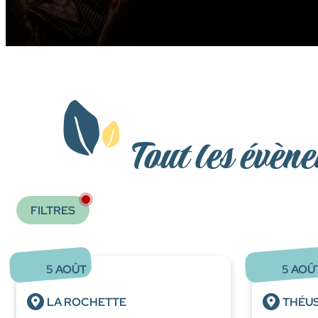
Tout les évène
FILTRES
5
AOÛT
5
AOÛ
LA ROCHETTE
THÉU