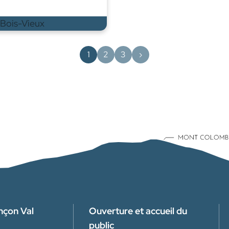
1
2
3
›
nçon Val
Ouverture et accueil du
public