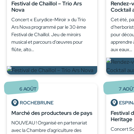
Festival de Chaillol – Trio Ars
Rendez-vo
Nova
Cocktail 
Concert « Eurydice-Miroir » du Trio
Cet été, par
Ars Nova programmé par le 30 ème
d’herborist
Festival de Chaillol. Jeu de miroirs
pour découv
musical et parcours d’œuvres pour
apprendre 
flûte, alto…
aux eaux…
6
AOÛT
7
AOÛ
ROCHEBRUNE
ESPIN
Marché des producteurs de pays
Festival 
Heritage
NOUVEAU ! Organisé en partenariat
Concert So
avec la Chambre d’agriculture des