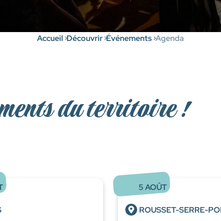
Accueil
Découvrir
Événements
Agenda
ments du territoire !
T
5
AOÛT
S
ROUSSET-SERRE-P