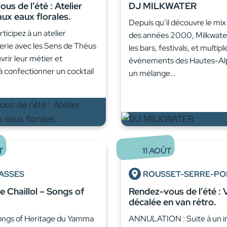
us de l’été : Atelier
DJ MILKWATER
aux eaux florales.
Depuis qu’il découvre le mi
ticipez à un atelier
des années 2000, Milkwater 
erie avec les Sens de Théus
les bars, festivals, et multipl
rir leur métier et
évènements des Hautes-Al
à confectionner un cocktail
un mélange…
T
11
AOÛT
ASSES
ROUSSET-SERRE-P
de Chaillol – Songs of
Rendez-vous de l’été : V
décalée en van rétro.
ngs of Heritage du Yamma
ANNULATION : Suite à un 