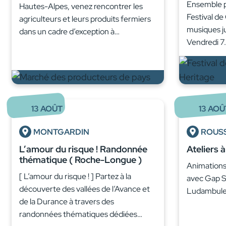
Ensemble 
Hautes-Alpes, venez rencontrer les
Festival de
agriculteurs et leurs produits fermiers
musiques j
dans un cadre d’exception à…
Vendredi 7
13
AOÛT
13
AOÛ
MONTGARDIN
ROUS
L’amour du risque ! Randonnée
Ateliers 
thématique ( Roche-Longue )
Animations 
[ L’amour du risque ! ] Partez à la
avec Gap S
découverte des vallées de l’Avance et
Ludambule.
de la Durance à travers des
randonnées thématiques dédiées…