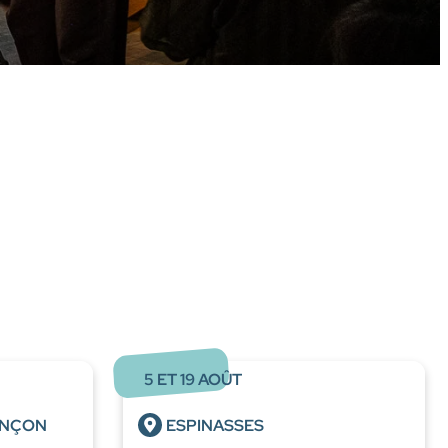
5
ET
19
AOÛT
ONÇON
ESPINASSES