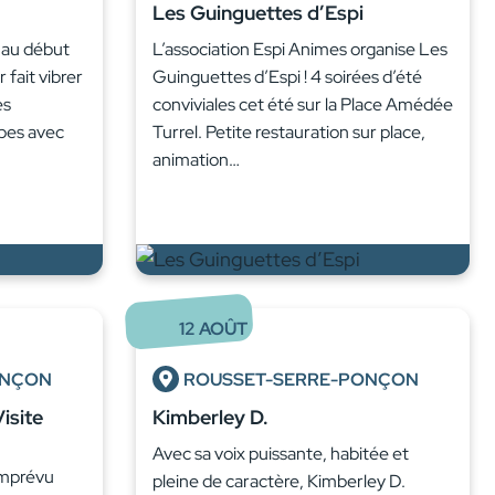
Les Guinguettes d’Espi
x au début
L’association Espi Animes organise Les
fait vibrer
Guinguettes d’Espi ! 4 soirées d’été
es
conviviales cet été sur la Place Amédée
pes avec
Turrel. Petite restauration sur place,
animation…
12
AOÛT
ONÇON
ROUSSET-SERRE-PONÇON
isite
Kimberley D.
Avec sa voix puissante, habitée et
imprévu
pleine de caractère, Kimberley D.