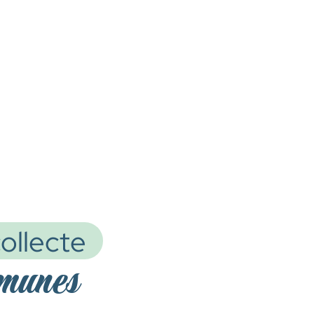
ollecte
mmunes