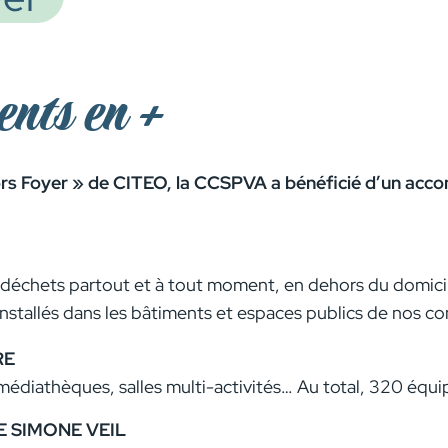
ents en +
Hors Foyer » de
CITEO
, la CCSPVA a bénéficié d’un acc
s déchets partout et à tout moment, en dehors du domicile
nstallés dans les bâtiments et espaces publics de nos 
RE
médiathèques, salles multi-activités… Au total, 320 équip
E SIMONE VEIL