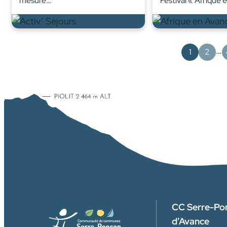
mesure…
Festival « Afrique 
…
1
2
CC Serre-Po
d’Avance