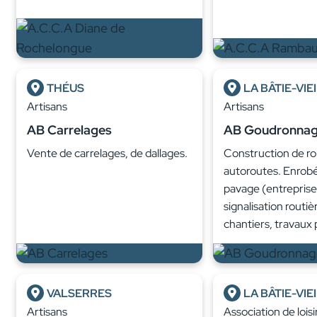
THÉUS
LA BÂTIE-VIE
Artisans
Artisans
AB Carrelages
AB Goudronna
Vente de carrelages, de dallages.
Construction de ro
autoroutes. Enrobé
pavage (entreprise
signalisation routiè
chantiers, travaux 
VALSERRES
LA BÂTIE-VIE
Artisans
Association de loisi