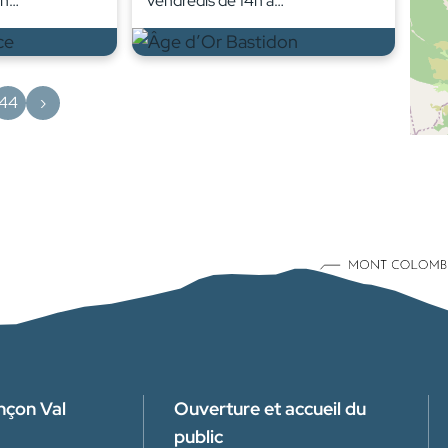
en…
vendredis de 14h à…
44
›
nçon Val
Ouverture et accueil du
public