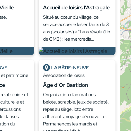
ieille
Accueil de loisirs l’Astragale
sse.
Situé au cœur du village, ce
service accueille les enfants de 3
ans (scolarisés) à 11 ans révolu (fin
de CM2) : les mercredis…
UVE
LA BÂTIE-NEUVE
e et patrimoine
Association de loisirs
ce
Âge d’Or Bastidon
re africaine et
Organisation d’animations :
 culturelle et
belote, scrabble, jeux de société,
percussions
repas au siège, loto entre
 de danses
adhérents, voyage découverte…
ation du
Permanences les mardis et