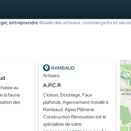
er, entreprendre
Guide des artisans, commerçants et servic
RAMBAUD
Artisans
ud
A.P.C.R
 chasse au
de la faune
Cloison, Doublage, Faux
isation des
plafonds, Agencement Installé à
Rambaud. Alpes Plâtrerie
Construction Rénovation est le
spécialiste de votre