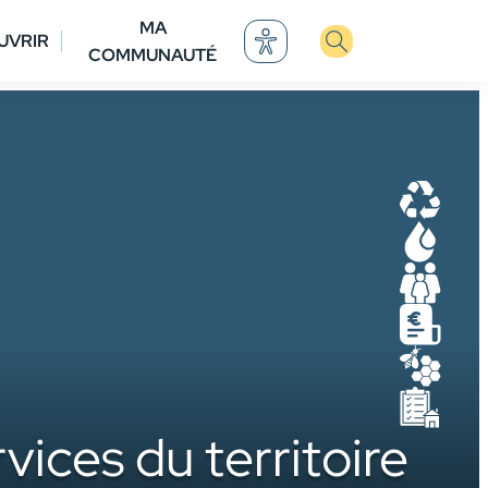
MA
UVRIR
COMMUNAUTÉ
D
E
P
M
M
U
ices du territoire