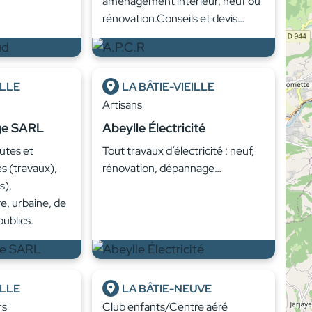
aménagement intérieur, neuf ou
rénovation.Conseils et devis…
ILLE
LA BÂTIE-VIEILLE
Artisans
ge SARL
Abeylle Électricité
utes et
Tout travaux d’électricité : neuf,
s (travaux),
rénovation, dépannage…
s),
re, urbaine, de
publics.
ILLE
LA BÂTIE-NEUVE
rs
Club enfants/Centre aéré