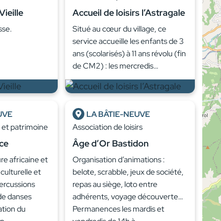
ieille
Accueil de loisirs l’Astragale
sse.
Situé au cœur du village, ce
service accueille les enfants de 3
ans (scolarisés) à 11 ans révolu (fin
de CM2) : les mercredis…
UVE
LA BÂTIE-NEUVE
e et patrimoine
Association de loisirs
ce
Âge d’Or Bastidon
re africaine et
Organisation d’animations :
 culturelle et
belote, scrabble, jeux de société,
percussions
repas au siège, loto entre
 de danses
adhérents, voyage découverte…
ation du
Permanences les mardis et