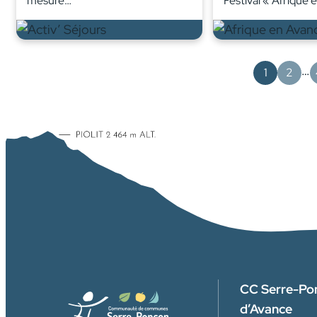
mesure…
Festival « Afrique 
…
1
2
CC Serre-Po
d’Avance