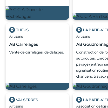
THÉUS
LA BÂTIE-VIE
Artisans
Artisans
AB Carrelages
AB Goudronna
Vente de carrelages, de dallages.
Construction de ro
autoroutes. Enrobé
pavage (entreprise
signalisation routiè
chantiers, travaux 
VALSERRES
LA BÂTIE-VIE
Artisans
Association de loisi