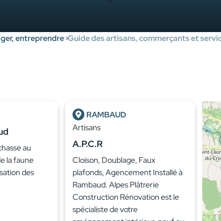
er, entreprendre
Guide des artisans, commerçants et servic
RAMBAUD
Artisans
ud
A.P.C.R
 chasse au
de la faune
Cloison, Doublage, Faux
isation des
plafonds, Agencement Installé à
Rambaud. Alpes Plâtrerie
Construction Rénovation est le
spécialiste de votre