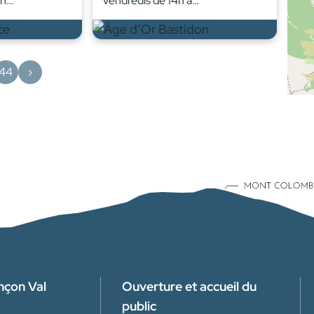
en…
vendredis de 14h à…
44
›
nçon Val
Ouverture et accueil du
public