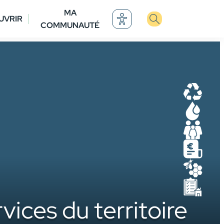
MA
UVRIR
COMMUNAUTÉ
D
E
P
M
M
U
ices du territoire