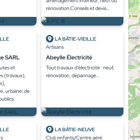
aménagement intérieur, neuf ou
rénovation.Conseils et devis…
ILLE
LA BÂTIE-VIEILLE
Artisans
ge SARL
Abeylle Électricité
utes et
Tout travaux d’électricité : neuf,
s (travaux),
rénovation, dépannage…
s),
re, urbaine, de
publics.
ILLE
LA BÂTIE-NEUVE
rs
Club enfants/Centre aéré