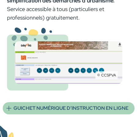
simplification des démarches d’urbanisme.
Service accessible à tous (particuliers et
professionnels) gratuitement.
CCSPVA
GéoMas, carte interactive
Plan Local d’Urbanisme des communes
GUICHET NUMÉRIQUE D’INSTRUCTION EN LIGNE