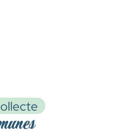
ollecte
mmunes