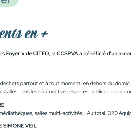
ents en +
Hors Foyer » de
CITEO
, la CCSPVA a bénéficié d’un acc
s déchets partout et à tout moment, en dehors du domicile
nstallés dans les bâtiments et espaces publics de nos 
RE
médiathèques, salles multi-activités… Au total, 320 équip
E SIMONE VEIL