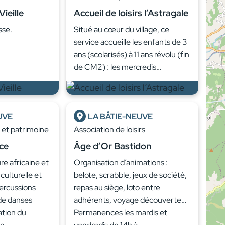
ieille
Accueil de loisirs l’Astragale
sse.
Situé au cœur du village, ce
service accueille les enfants de 3
ans (scolarisés) à 11 ans révolu (fin
de CM2) : les mercredis…
UVE
LA BÂTIE-NEUVE
e et patrimoine
Association de loisirs
ce
Âge d’Or Bastidon
re africaine et
Organisation d’animations :
 culturelle et
belote, scrabble, jeux de société,
percussions
repas au siège, loto entre
 de danses
adhérents, voyage découverte…
ation du
Permanences les mardis et