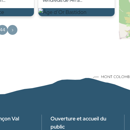
en…
vendredis de 14h à…
44
›
nçon Val
Ouverture et accueil du
public