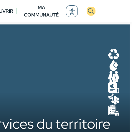
MA
UVRIR
COMMUNAUTÉ
D
E
P
M
M
U
ices du territoire