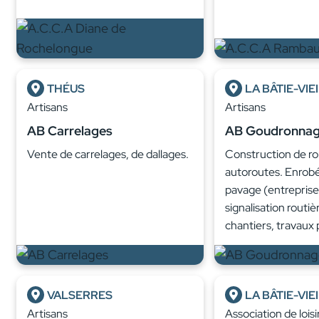
THÉUS
LA BÂTIE-VIE
Artisans
Artisans
AB Carrelages
AB Goudronna
Vente de carrelages, de dallages.
Construction de ro
autoroutes. Enrobé
pavage (entreprise
signalisation routiè
chantiers, travaux 
VALSERRES
LA BÂTIE-VIE
Artisans
Association de loisi