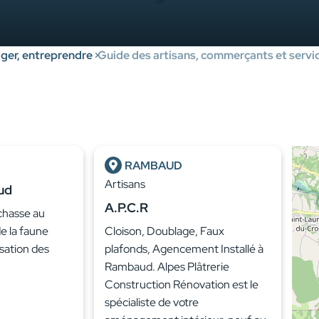
er, entreprendre
Guide des artisans, commerçants et servic
RAMBAUD
Artisans
ud
A.P.C.R
 chasse au
de la faune
Cloison, Doublage, Faux
isation des
plafonds, Agencement Installé à
Rambaud. Alpes Plâtrerie
Construction Rénovation est le
spécialiste de votre