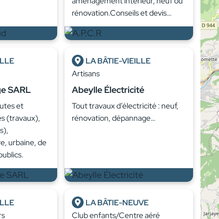
aménagement intérieur, neuf ou
rénovation.Conseils et devis…
ILLE
LA BÂTIE-VIEILLE
Artisans
ge SARL
Abeylle Électricité
utes et
Tout travaux d’électricité : neuf,
s (travaux),
rénovation, dépannage…
s),
re, urbaine, de
publics.
ILLE
LA BÂTIE-NEUVE
rs
Club enfants/Centre aéré