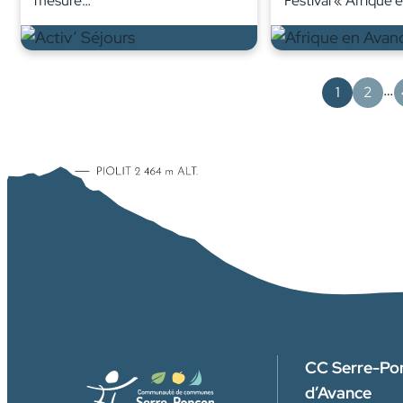
mesure…
Festival « Afrique 
…
1
2
CC Serre-Po
d’Avance