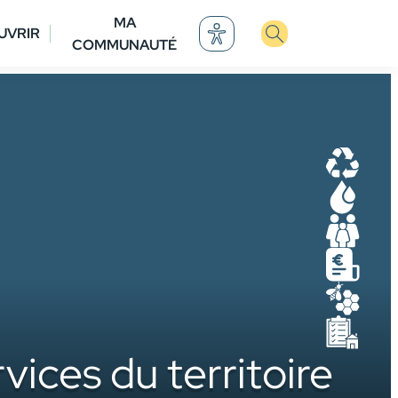
MA
UVRIR
COMMUNAUTÉ
D
E
P
M
M
U
ices du territoire