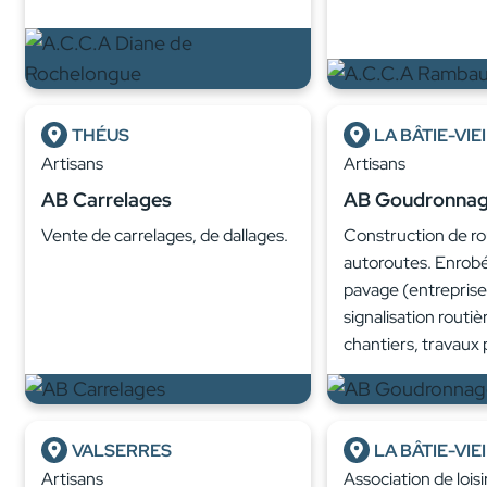
THÉUS
LA BÂTIE-VIE
Artisans
Artisans
AB Carrelages
AB Goudronna
Vente de carrelages, de dallages.
Construction de ro
autoroutes. Enrobé
pavage (entreprise
signalisation routiè
chantiers, travaux 
VALSERRES
LA BÂTIE-VIE
Artisans
Association de loisi