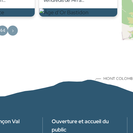
en…
vendredis de 14h à…
44
›
nçon Val
Ouverture et accueil du
public