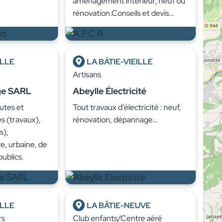
aménagement intérieur, neuf ou
rénovation.Conseils et devis…
ILLE
LA BÂTIE-VIEILLE
Artisans
ge SARL
Abeylle Électricité
utes et
Tout travaux d’électricité : neuf,
s (travaux),
rénovation, dépannage…
s),
re, urbaine, de
publics.
ILLE
LA BÂTIE-NEUVE
rs
Club enfants/Centre aéré