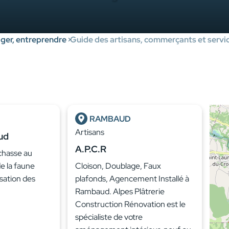
er, entreprendre
Guide des artisans, commerçants et servic
RAMBAUD
Artisans
ud
A.P.C.R
 chasse au
de la faune
Cloison, Doublage, Faux
isation des
plafonds, Agencement Installé à
Rambaud. Alpes Plâtrerie
Construction Rénovation est le
spécialiste de votre