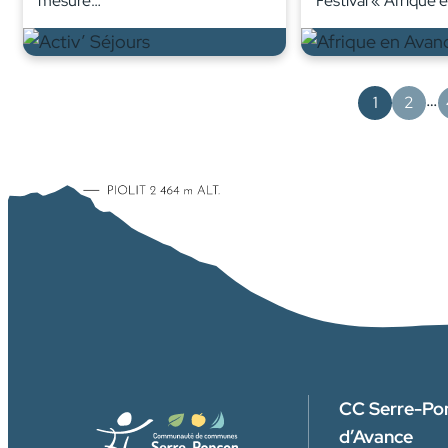
mesure…
Festival « Afrique 
…
1
2
CC Serre-Po
d’Avance