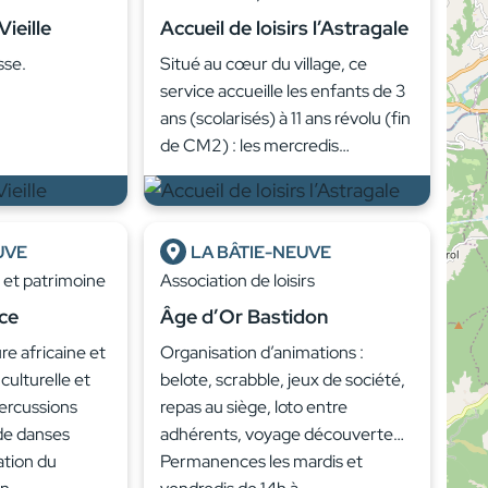
ieille
Accueil de loisirs l’Astragale
sse.
Situé au cœur du village, ce
service accueille les enfants de 3
ans (scolarisés) à 11 ans révolu (fin
de CM2) : les mercredis…
UVE
LA BÂTIE-NEUVE
e et patrimoine
Association de loisirs
ce
Âge d’Or Bastidon
re africaine et
Organisation d’animations :
 culturelle et
belote, scrabble, jeux de société,
percussions
repas au siège, loto entre
 de danses
adhérents, voyage découverte…
ation du
Permanences les mardis et