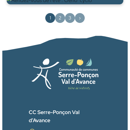
1
2
3
›
FACEBOOK
CC Serre-Ponçon Val
d’Avance